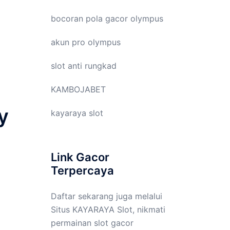
bocoran pola gacor olympus
akun pro olympus
slot anti rungkad
KAMBOJABET
y
kayaraya slot
Link Gacor
i
Terpercaya
Daftar sekarang juga melalui
Situs
KAYARAYA Slot
, nikmati
permainan slot gacor