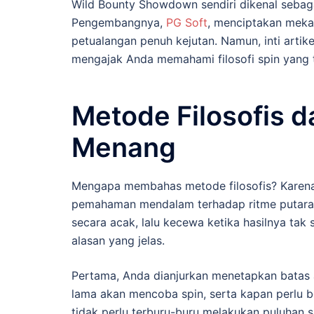
Wild Bounty Showdown sendiri dikenal sebaga
Pengembangnya,
PG Soft
, menciptakan meka
petualangan penuh kejutan. Namun, inti artike
mengajak Anda memahami filosofi spin yang
Metode Filosofis 
Menang
Mengapa membahas metode filosofis? Karena 
pemahaman mendalam terhadap ritme putaran
secara acak, lalu kecewa ketika hasilnya tak 
alasan yang jelas.
Pertama, Anda dianjurkan menetapkan batas 
lama akan mencoba spin, serta kapan perlu b
tidak perlu terburu-buru melakukan puluhan