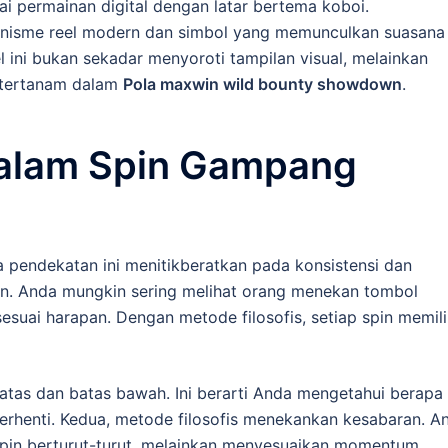
i permainan digital dengan latar bertema koboi.
nisme reel modern dan simbol yang memunculkan suasana
l ini bukan sekadar menyoroti tampilan visual, melainkan
 tertanam dalam
Pola maxwin wild bounty showdown
.
dalam Spin Gampang
pendekatan ini menitikberatkan pada konsistensi dan
. Anda mungkin sering melihat orang menekan tombol
sesuai harapan. Dengan metode filosofis, setiap spin memili
atas dan batas bawah. Ini berarti Anda mengetahui berapa
erhenti. Kedua, metode filosofis menekankan kesabaran. A
 spin berturut-turut, melainkan menyesuaikan momentum