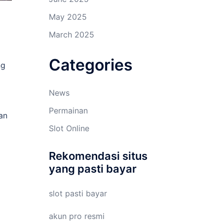
May 2025
March 2025
Categories
ng
News
Permainan
an
Slot Online
Rekomendasi situs
yang pasti bayar
slot pasti bayar
akun pro resmi