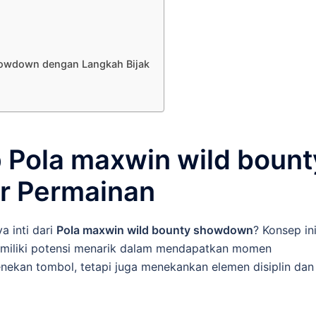
howdown dengan Langkah Bijak
Pola maxwin wild bount
r Permainan
 inti dari
Pola maxwin wild bounty showdown
? Konsep in
emiliki potensi menarik dalam mendapatkan momen
ekan tombol, tetapi juga menekankan elemen disiplin dan