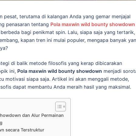
in pesat, terutama di kalangan Anda yang gemar menjajal
ang penasaran tentang
Pola maxwin wild bounty showdown
beda bagi penikmat spin. Lalu, siapa saja yang tertarik,
kembang, kapan tren ini mulai populer, mengapa banyak ya
nya?
egi di balik metode filosofis yang kerap dibicarakan
ik ini,
Pola maxwin wild bounty showdown
menjadi sorot
otivasi siapa saja. Artikel ini akan menggali metode,
osofis dapat membantu Anda meraih hasil yang maksimal.
showdown dan Alur Permainan
ng
n secara Terstruktur