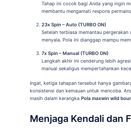
Tahap ini cocok bagi Anda yang ingin 
membantu mengamati respons permaina
23x Spin – Auto (TURBO ON)
Setelah terbiasa memantau pergerakan 
menyala. Pola ini dianggap mampu memb
7x Spin – Manual (TURBO ON)
Langkah akhir ini cenderung lebih agre
manual sekaligus mempertahankan kecep
Ingat, ketiga tahapan tersebut hanya gambar
konsistensi dan kemauan untuk mencoba. Anda
masih dalam kerangka
Pola maxwin wild bo
Menjaga Kendali dan 