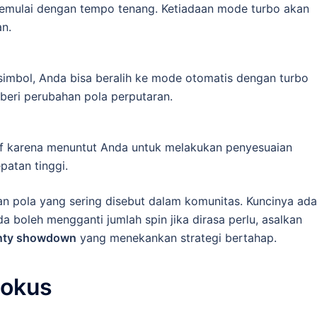
memulai dengan tempo tenang. Ketiadaan mode turbo akan
n.
simbol, Anda bisa beralih ke mode otomatis dengan turbo
eri perubahan pola perputaran.
sif karena menuntut Anda untuk melakukan penyesuaian
atan tinggi.
an pola yang sering disebut dalam komunitas. Kuncinya ada
 boleh mengganti jumlah spin jika dirasa perlu, asalkan
unty showdown
yang menekankan strategi bertahap.
Fokus