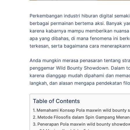
Perkembangan industri hiburan digital semak
berbagai permainan bertema aksi. Banyak y
karena kabarnya mampu memberikan nuansa ber
apa yang dibahas, di mana fenomena ini ber
terkesan, serta bagaimana cara menerapkan
Anda mungkin merasa penasaran tentang strat
penggemar Wild Bounty Showdown. Dalam top
karena dianggap mudah dipahami dan memacu m
langkah, dan alasan mengapa pendekatan fil
Table of Contents
Memahami Konsep Pola maxwin wild bounty 
Metode Filosofis dalam Spin Gampang Mena
Penerapan Pola maxwin wild bounty showdow