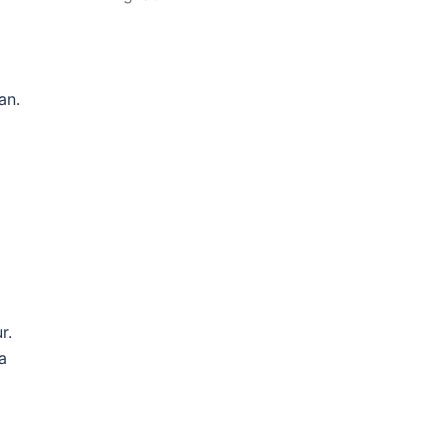
an.
r.
a