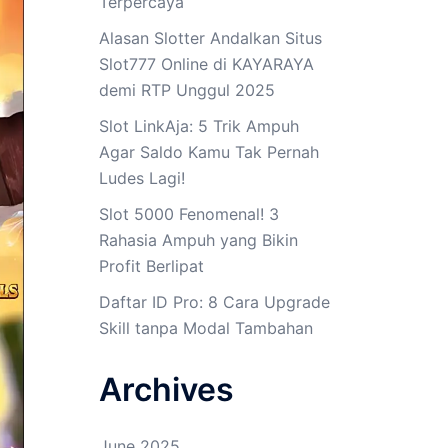
Terpercaya
Alasan Slotter Andalkan Situs
Slot777 Online di KAYARAYA
demi RTP Unggul 2025
Slot LinkAja: 5 Trik Ampuh
Agar Saldo Kamu Tak Pernah
Ludes Lagi!
Slot 5000 Fenomenal! 3
Rahasia Ampuh yang Bikin
Profit Berlipat
Daftar ID Pro: 8 Cara Upgrade
Skill tanpa Modal Tambahan
Archives
June 2025